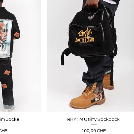
im Jacke
RHYTM Utility Backpack
Preis
CHF
100,00 CHF