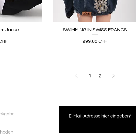
im Jacke
SWIMMING IN SWISS FRANCS
Preis
CHF
999,00 CHF
1
2
ückgabe
thoden