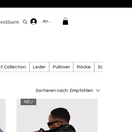
Anmelden
enkkarte
t Collection
Leder
Pullover
Röcke
Schuhe
Unis
Sortieren nach:
Empfohlen
NEU