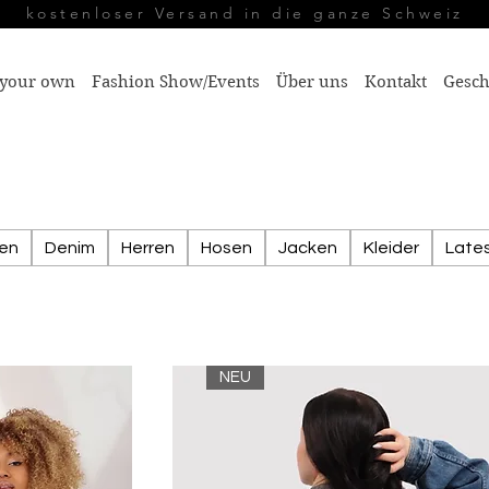
kostenloser Versand in die ganze Schweiz
 your own
Fashion Show/Events
Über uns
Kontakt
Gesch
en
Denim
Herren
Hosen
Jacken
Kleider
Lates
NEU