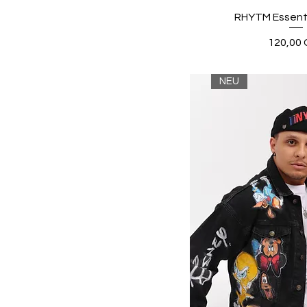
RHYTM Essenti
Preis
120,00 
NEU