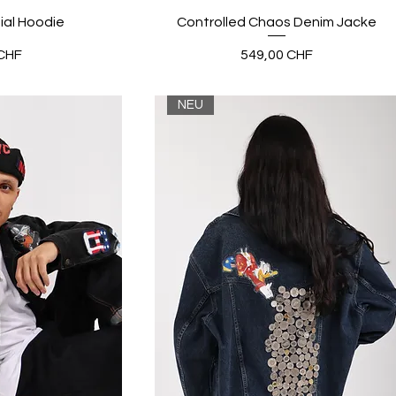
al Hoodie
Controlled Chaos Denim Jacke
Preis
CHF
549,00 CHF
NEU