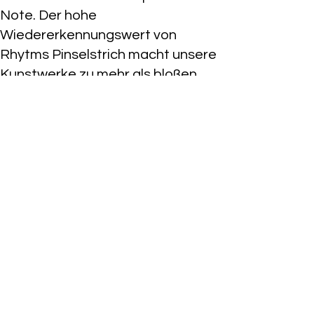
Note. Der hohe
Wiedererkennungswert von
Rhytms Pinselstrich macht unsere
Kunstwerke zu mehr als bloßen
Kleidungsstücken – sie sind
Ausdruck von Lebensfreude,
Kreativität und individueller
Persönlichkeit.Tauchen Sie ein in
die Welt von Rhytm & Denim, wo
Kunst und Mode sich vereinen, um
Ihre Geschichte auf lebendige
Weise zu erzählen. Wir laden Sie
ein, unsere Kollektion zu erkunden
und Teil der urbanen
Kunstbewegung zu werden.